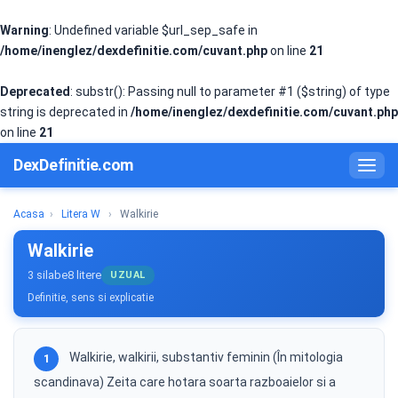
Warning
: Undefined variable $url_sep_safe in
/home/inenglez/dexdefinitie.com/cuvant.php
on line
21
Deprecated
: substr(): Passing null to parameter #1 ($string) of type
string is deprecated in
/home/inenglez/dexdefinitie.com/cuvant.php
on line
21
DexDefinitie.com
Acasa
›
Litera W
›
Walkirie
Walkirie
3 silabe
8 litere
UZUAL
Definitie, sens si explicatie
Walkirie, walkirii, substantiv feminin (În mitologia
1
scandinava) Zeita care hotara soarta razboaielor si a