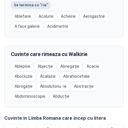
Se termina cu "rie"
Ablefarie
Acolurie
Acheirie
Aerogastrie
A face galerie
Acidimetrie
Cuvinte care rimeaza cu Walkirie
Ablepsie
Abjecție
Abnegație
Acacie
Abocluzie
Acalazie
Abrahiocefalie
Abrogație
Absolutoriu -ie
Abstracție
Abdominoscopie
Abducție
Cuvinte in Limba Romana care incep cu litera