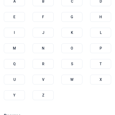
A
B
C
D
E
F
G
H
I
J
K
L
M
N
O
P
Q
R
S
T
U
V
W
X
Y
Z