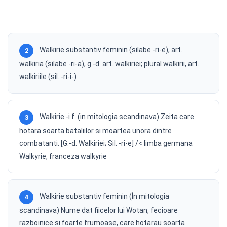
Walkirie substantiv feminin (silabe -ri-e), art.
2
walkiria (silabe -ri-a), g.-d. art. walkiriei; plural walkirii, art.
walkiriile (sil. -ri-i-)
Walkirie -i f. (in mitologia scandinava) Zeita care
3
hotara soarta bataliilor si moartea unora dintre
combatanti. [G.-d. Walkiriei; Sil. -ri-e] /< limba germana
Walkyrie, franceza walkyrie
Walkirie substantiv feminin (În mitologia
4
scandinava) Nume dat fiicelor lui Wotan, fecioare
razboinice si foarte frumoase, care hotarau soarta