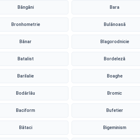
Băngăni
Bara
Bronhometrie
Bulănoasă
Bănar
Blagorodnicie
Batalist
Bordeleză
Barilalie
Boaghe
Bodârlău
Bromic
Baciform
Bufetier
Bătaci
Bigeminism