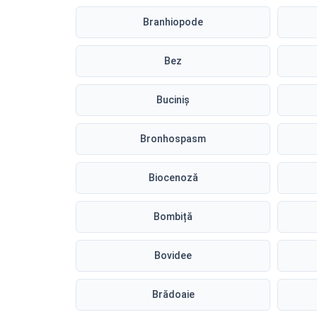
Branhiopode
Bez
Buciniș
Bronhospasm
Biocenoză
Bombiță
Bovidee
Brădoaie