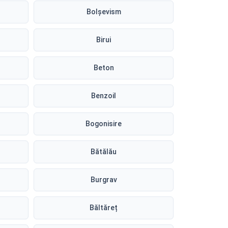
Bolșevism
Birui
Beton
Benzoil
Bogonisire
Bătălău
Burgrav
Băltăreț