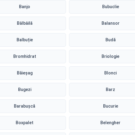
Banjo
Bubuclie
Bâlbâilă
Balansor
Balbuție
Budă
Bromhidrat
Briologie
Băieșag
Blonci
Bugezi
Barz
Barabușcă
Bucurie
Boxpalet
Belengher