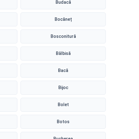
Budacă
Bocăneț
Bosconitură
Bălbisă
Bacă
Bijoc
Bolet
Botos
Bucherea