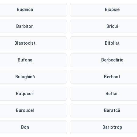
Budincă
Biopsie
Barbiton
Bricui
Blastocist
Bifoliat
Bufona
Berbecărie
Bulughină
Berbant
Batjocuri
Butlan
Bursucel
Baratcă
Bon
Bariotrop