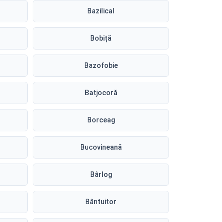
Bazilical
Bobiță
Bazofobie
Batjocoră
Borceag
Bucovineană
Bârlog
Bântuitor