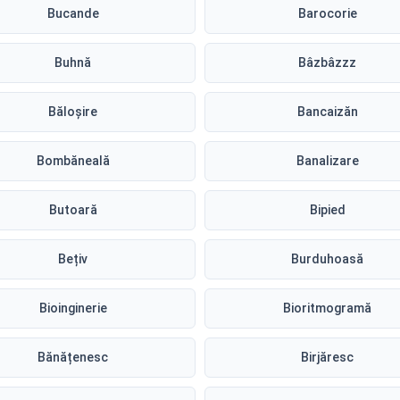
Bucande
Barocorie
Buhnă
Bâzbâzzz
Băloșire
Bancaizăn
Bombăneală
Banalizare
Butoară
Bipied
Bețiv
Burduhoasă
Bioinginerie
Bioritmogramă
Bănățenesc
Birjăresc