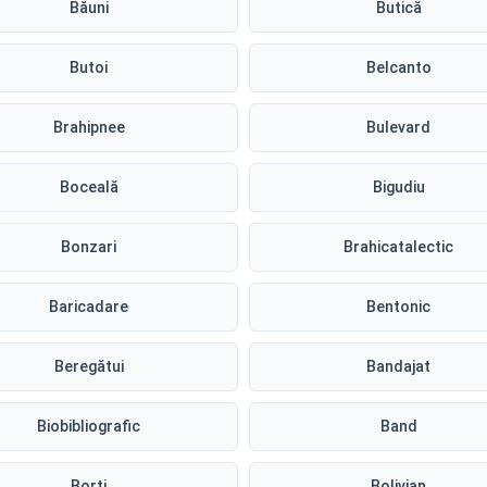
Băuni
Butică
Butoi
Belcanto
Brahipnee
Bulevard
Boceală
Bigudiu
Bonzari
Brahicatalectic
Baricadare
Bentonic
Beregătui
Bandajat
Biobibliografic
Band
Borti
Bolivian