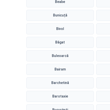
Beabe
Bunicuță
Bivol
Băgat
Buleoarcă
Bairam
Barchetină
Barotaxie
Bucurèști