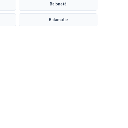
Baionetă
Balamuție