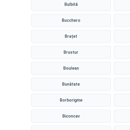
Bulbită
Bucchero
Brațet
Brustur
Boulean
Bunătate
Borborigme
Biconcav