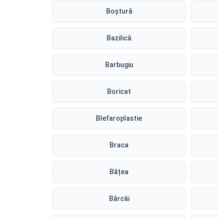
Boștură
Bazilică
Barbugiu
Boricat
Blefaroplastie
Braca
Bățea
Bârcâi