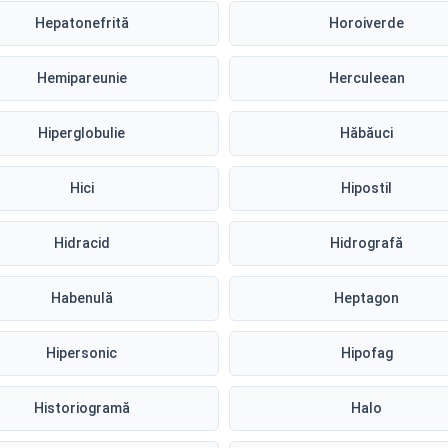
Hepatonefrită
Horoiverde
Hemipareunie
Herculeean
Hiperglobulie
Hăbăuci
Hici
Hipostil
Hidracid
Hidrografă
Habenulă
Heptagon
Hipersonic
Hipofag
Historiogramă
Halo