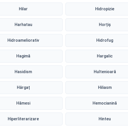
Hilar
Hidropizie
Harhatau
Horțiș
Hidroameliorativ
Hidrofug
Hagimă
Hargalic
Hasidism
Hultenioară
Hârgaț
Hiliasm
Hămesi
Hemocianină
Hiperliterarizare
Hinteu