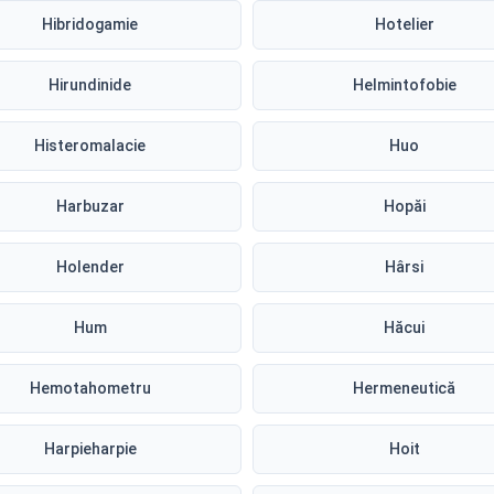
Hibridogamie
Hotelier
Hirundinide
Helmintofobie
Histeromalacie
Huo
Harbuzar
Hopăi
Holender
Hârsi
Hum
Hăcui
Hemotahometru
Hermeneutică
Harpieharpie
Hoit