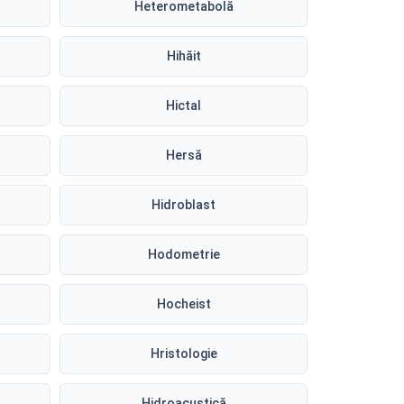
Heterometabolă
Hihăit
Hictal
Hersă
Hidroblast
Hodometrie
Hocheist
Hristologie
Hidroacustică