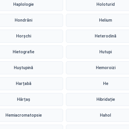
Haplologie
Holoturid
Hondrăni
Helium
Horșchi
Heterodină
Hietografie
Hutupi
Huștupină
Hemoroizi
Harțabă
He
Hărțaș
Hibridație
Hemiacromatopsie
Hahol