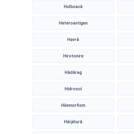
Hulboacă
Heteroantigen
Havră
Hirotonire
Hădărag
Hidrosol
Hilemorfism
Hârjiitură