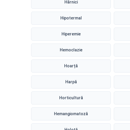
Hărnici
Hipotermal
Hiperemie
Hemoclazie
Hoarță
Harpă
Horticultură
Hemangiomatoză
Holotă