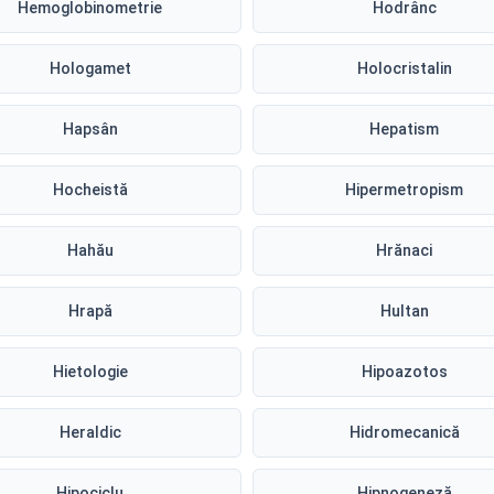
Hemoglobinometrie
Hodrânc
Hologamet
Holocristalin
Hapsân
Hepatism
Hocheistă
Hipermetropism
Hahău
Hrănaci
Hrapă
Hultan
Hietologie
Hipoazotos
Heraldic
Hidromecanică
Hipociclu
Hipnogeneză