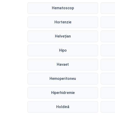
Hematoscop
Hortenzie
Helvețian
Hipo
Havaet
Hemoperitoneu
Hiperhidremie
Holdină