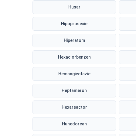
Husar
Hipoprosexie
Hiperatom
Hexaclorbenzen
Hemangiectazie
Heptameron
Hexareactor
Hunedorean