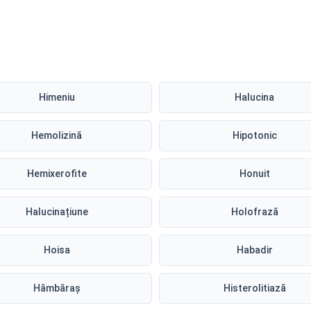
Himeniu
Halucina
Hemolizină
Hipotonic
Hemixerofite
Honuit
Halucinațiune
Holofrază
Hoisa
Habadir
Hămbăraș
Histerolitiază