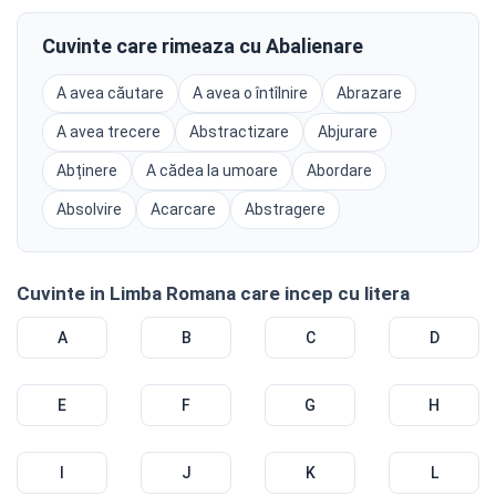
Cuvinte care rimeaza cu Abalienare
A avea căutare
A avea o întîlnire
Abrazare
A avea trecere
Abstractizare
Abjurare
Abținere
A cădea la umoare
Abordare
Absolvire
Acarcare
Abstragere
Cuvinte in Limba Romana care incep cu litera
A
B
C
D
E
F
G
H
I
J
K
L