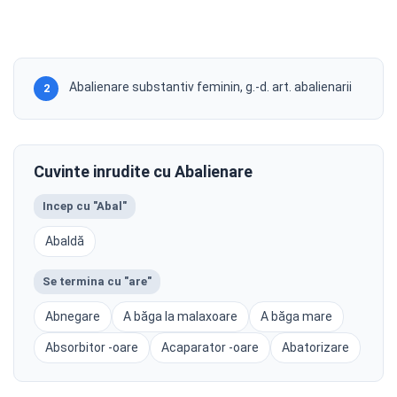
Abalienare substantiv feminin, g.-d. art. abalienarii
2
Cuvinte inrudite cu Abalienare
Incep cu "Abal"
Abaldă
Se termina cu "are"
Abnegare
A băga la malaxoare
A băga mare
Absorbitor -oare
Acaparator -oare
Abatorizare