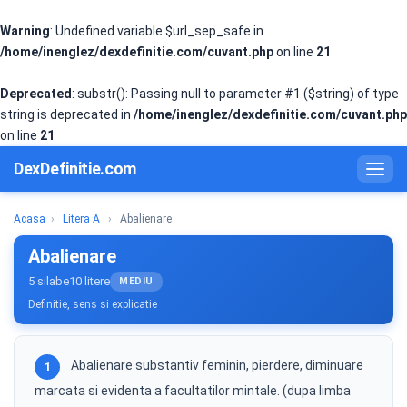
Warning
: Undefined variable $url_sep_safe in
/home/inenglez/dexdefinitie.com/cuvant.php
on line
21
Deprecated
: substr(): Passing null to parameter #1 ($string) of type
string is deprecated in
/home/inenglez/dexdefinitie.com/cuvant.php
on line
21
DexDefinitie.com
Acasa
›
Litera A
›
Abalienare
Abalienare
5 silabe
10 litere
MEDIU
Definitie, sens si explicatie
Abalienare substantiv feminin, pierdere, diminuare
1
marcata si evidenta a facultatilor mintale. (dupa limba