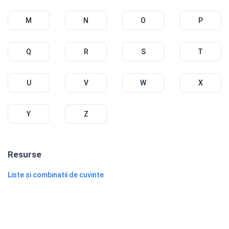
M
N
O
P
Q
R
S
T
U
V
W
X
Y
Z
Resurse
Liste si combinatii de cuvinte