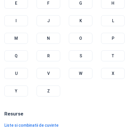
E
F
G
H
I
J
K
L
M
N
O
P
Q
R
S
T
U
V
W
X
Y
Z
Resurse
Liste si combinatii de cuvinte