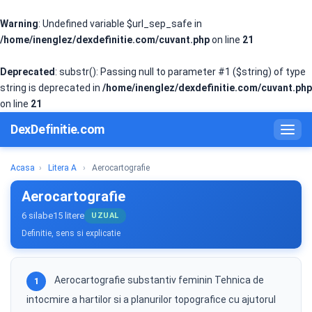
Warning
: Undefined variable $url_sep_safe in
/home/inenglez/dexdefinitie.com/cuvant.php
on line
21
Deprecated
: substr(): Passing null to parameter #1 ($string) of type
string is deprecated in
/home/inenglez/dexdefinitie.com/cuvant.php
on line
21
DexDefinitie.com
Acasa
›
Litera A
›
Aerocartografie
Aerocartografie
6 silabe
15 litere
UZUAL
Definitie, sens si explicatie
Aerocartografie substantiv feminin Tehnica de
1
intocmire a hartilor si a planurilor topografice cu ajutorul