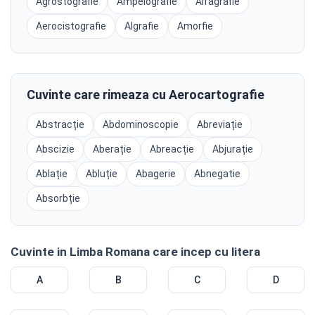
Agrostografie
Ampelografie
Alfagrafie
Aerocistografie
Algrafie
Amorfie
Cuvinte care rimeaza cu Aerocartografie
Abstracție
Abdominoscopie
Abreviație
Abscizie
Aberație
Abreacție
Abjurație
Ablație
Abluție
Abagerie
Abnegatie
Absorbție
Cuvinte in Limba Romana care incep cu litera
A
B
C
D