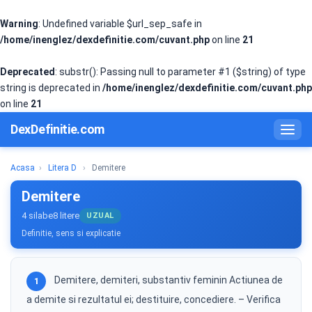
Warning
: Undefined variable $url_sep_safe in
/home/inenglez/dexdefinitie.com/cuvant.php
on line
21
Deprecated
: substr(): Passing null to parameter #1 ($string) of type
string is deprecated in
/home/inenglez/dexdefinitie.com/cuvant.php
on line
21
DexDefinitie.com
Acasa
›
Litera D
›
Demitere
Demitere
4 silabe
8 litere
UZUAL
Definitie, sens si explicatie
Demitere, demiteri, substantiv feminin Actiunea de
1
a demite si rezultatul ei; destituire, concediere. – Verifica