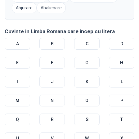
Abjurare
Abalienare
Cuvinte in Limba Romana care incep cu litera
A
B
C
D
E
F
G
H
I
J
K
L
M
N
O
P
Q
R
S
T
U
V
W
X