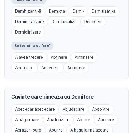
Demitizant -ă
Demixta
Demi-
Demitizat -ă
Demineralizare
Demineraliza
Demisec
Demielinizare
Se termina cu "ere"
A avea trecere
Abținere
Almintere
Anemiere
Accedere
Admitere
Cuvinte care rimeaza cu Demitere
Abecedar abecedare
Abjudecare
Absolvire
A băga mare
Abatorizare
Abolire
Abonare
Abrazor -oare
Aburire
A băga la malaxoare