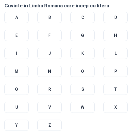
Cuvinte in Limba Romana care incep cu litera
A
B
C
D
E
F
G
H
I
J
K
L
M
N
O
P
Q
R
S
T
U
V
W
X
Y
Z