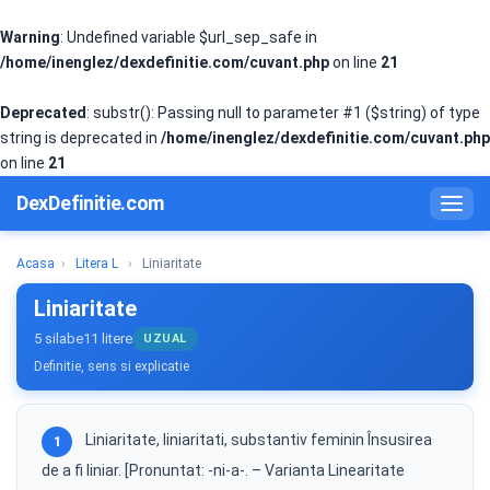
Warning
: Undefined variable $url_sep_safe in
/home/inenglez/dexdefinitie.com/cuvant.php
on line
21
Deprecated
: substr(): Passing null to parameter #1 ($string) of type
string is deprecated in
/home/inenglez/dexdefinitie.com/cuvant.php
on line
21
DexDefinitie.com
Acasa
›
Litera L
›
Liniaritate
Liniaritate
5 silabe
11 litere
UZUAL
Definitie, sens si explicatie
Liniaritate, liniaritati, substantiv feminin Însusirea
1
de a fi liniar. [Pronuntat: -ni-a-. – Varianta Linearitate