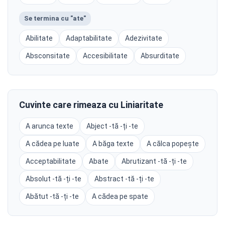
Se termina cu "ate"
Abilitate
Adaptabilitate
Adezivitate
Absconsitate
Accesibilitate
Absurditate
Cuvinte care rimeaza cu Liniaritate
A arunca texte
Abject -tă -ți -te
A cădea pe luate
A băga texte
A călca popește
Acceptabilitate
Abate
Abrutizant -tă -ți -te
Absolut -tă -ți -te
Abstract -tă -ți -te
Abătut -tă -ți -te
A cădea pe spate