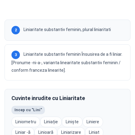
Liniaritate substantiv feminin, plural liniaritati
2
Liniaritate substantiv feminin Însusirea de a fi liniar.
3
[Pronume -ni-a-, varianta linearitate substantiv feminin /
conform franceza linearite].
Cuvinte inrudite cu Liniaritate
Incep cu "Lini"
Liniometru
Liniație
Liniște
Liniere
Liniar -ă
Linioară
Liniarizare
Liniat